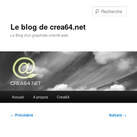
Aller
au
Rech
contenu
principal
Le blog de crea64.net
Le Blog d'un graphiste orienté web
Menu
Accueil
A propos
Crea64
principal
Navigation
←
Précédent
Suivant
→
des
articles