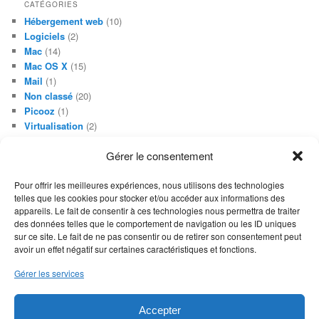
CATÉGORIES
Hébergement web
(10)
Logiciels
(2)
Mac
(14)
Mac OS X
(15)
Mail
(1)
Non classé
(20)
Picooz
(1)
Virtualisation
(2)
Web Design
(3)
Gérer le consentement
Windows
(3)
Pour offrir les meilleures expériences, nous utilisons des technologies
BLOGOLISTE
telles que les cookies pour stocker et/ou accéder aux informations des
Boutique de déco
appareils. Le fait de consentir à ces technologies nous permettra de traiter
création de sites
des données telles que le comportement de navigation ou les ID uniques
sur ce site. Le fait de ne pas consentir ou de retirer son consentement peut
avoir un effet négatif sur certaines caractéristiques et fonctions.
MÉTA
Gérer les services
Connexion
Flux des publications
Flux des commentaires
Accepter