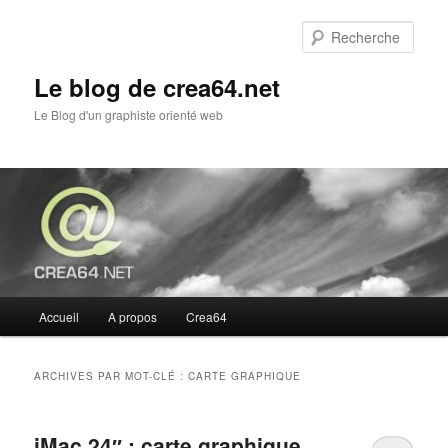
Aller
Aller
au
au
Rech
contenu
contenu
principal
secondaire
Le blog de crea64.net
Le Blog d'un graphiste orienté web
Menu
Accueil
A propos
Crea64
principal
ARCHIVES PAR MOT-CLÉ :
CARTE GRAPHIQUE
iMac 24″ : carte graphique