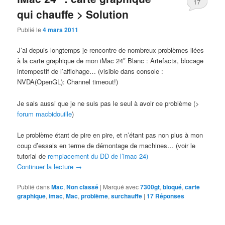
17
qui chauffe > Solution
Publié le
4 mars 2011
J’ai depuis longtemps je rencontre de nombreux problèmes liées
à la carte graphique de mon iMac 24″ Blanc : Artefacts, blocage
intempestif de l’affichage… (visible dans console :
NVDA(OpenGL): Channel timeout!)
Je sais aussi que je ne suis pas le seul à avoir ce problème (>
forum macbidouille
)
Le problème étant de pire en pire, et n’étant pas non plus à mon
coup d’essais en terme de démontage de machines… (voir le
tutorial de
remplacement du DD de l’imac 24)
Continuer la lecture
→
Publié dans
Mac
,
Non classé
|
Marqué avec
7300gt
,
bloqué
,
carte
graphique
,
imac
,
Mac
,
problème
,
surchauffe
|
17
Réponses