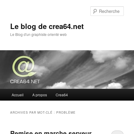
Aller
Aller
au
au
Rech
contenu
contenu
principal
secondaire
Le blog de crea64.net
Le Blog d'un graphiste orienté web
Menu
Accueil
A propos
Crea64
principal
ARCHIVES PAR MOT-CLÉ :
PROBLÈME
Remise en marche serveur